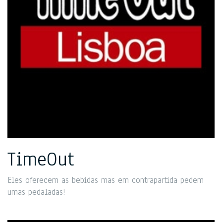
TimeOut
Eles oferecem as bebidas mas em contrapartida pedem
umas pedaladas!